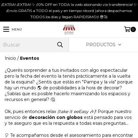
¡EXTRA! ¡EXTRA! ✨ ¡10% OFF en TODA la web abonando vía transferencia! ✨
¡Envío GRATIS a TODO el país y en tiempo récord (ahora despachamos
TODOS los días y llegan RAPIDÍSIMO)! 😎🚀
MENÚ
0
PRODUCTOS
Inicio
/
Eventos
¿Querés sorprender a tus invitados con algo espectacular
pero la fecha del evento la tenés prácticamente a la vuelta
de la esquina? ¿Sentís que estás en "Pampa y la vía" porque
hay un mundo 🌎 de posibilidades a la hora de decorar?
¿Sabías que es posible hacerlo maximizando los espacios y
recursos en general? 🤔
Ok, pues entonces relax
(take it eeEasy
🎶
)
! Porque nuestro
servicio de
decoración con globos
está pensado para vos
y te aseguro que es la respuesta a todas esas preguntas...
🎈 Te acompañamos desde el asesoramiento para encontrar